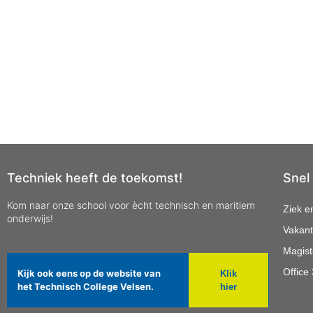
Techniek heeft de toekomst!
Snel
Kom naar onze school voor ècht technisch en maritiem
Ziek e
onderwijs!
Vakant
Magist
Office
Kijk ook eens op de website van
Klik
het Technisch College Velsen.
hier