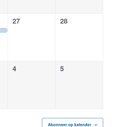
0
0
27
28
,
evenementen,
evenementen,
0
0
4
5
en,
evenementen,
evenementen,
Abonneer op kalender