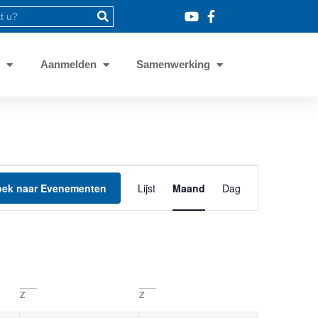
8
Aanmelden
Samenwerking
Evenement
oek naar Evenementen
Lijst
Maand
Dag
weergaven
navigatie
Z
Z