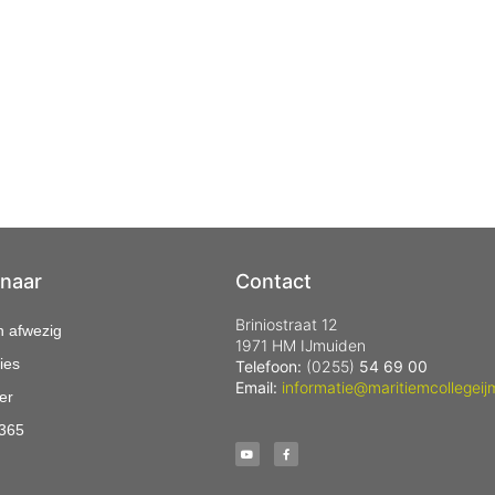
 naar
Contact
Briniostraat 12
n afwezig
1971 HM IJmuiden
ies
Telefoon:
(0255)
54 69 00
Email:
informatie@maritiemcollegeij
er
 365