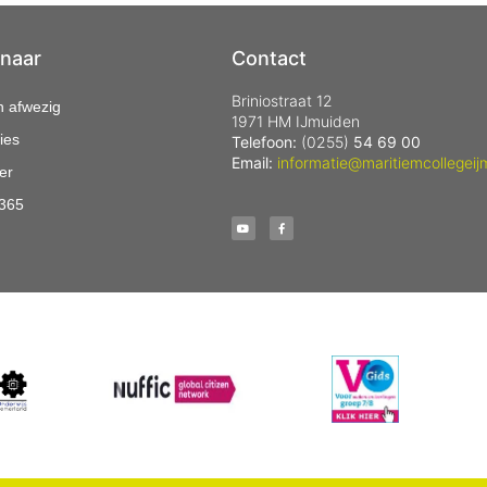
 naar
Contact
Briniostraat 12
n afwezig
1971 HM IJmuiden
ies
Telefoon:
(0255)
54 69 00
Email:
informatie@maritiemcollegeij
er
 365