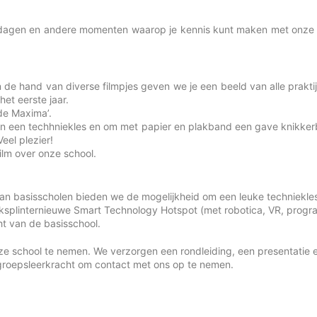
dagen en andere momenten waarop je kennis kunt maken met onze s
de hand van diverse filmpjes geven we je een beeld van alle prakt
et eerste jaar.
de Maxima’.
 in een techhniekles en om met papier en plakband een gave knikkerb
eel plezier!
ilm over onze school.
van basisscholen bieden we de mogelijkheid om een leuke techniekles 
ksplinternieuwe Smart Technology Hotspot (met robotica, VR, progr
ht van de basisschool.
ze school te nemen. We verzorgen een rondleiding, een presentatie 
 groepsleerkracht om contact met ons op te nemen.