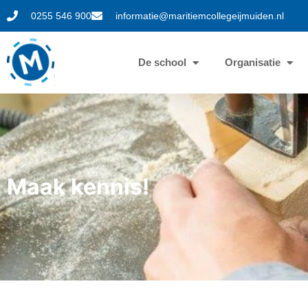
0255 546 900
informatie@maritiemcollegeijmuiden.nl
De school
Organisatie
Maak kennis!