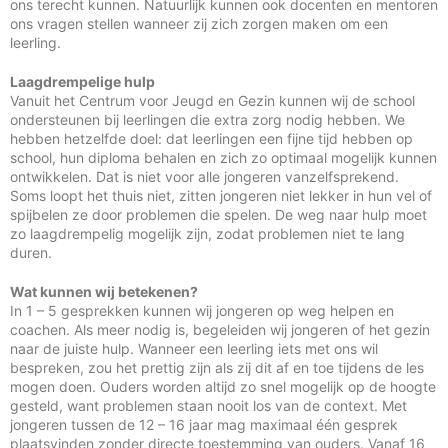
ons terecht kunnen. Natuurlijk kunnen ook docenten en mentoren
ons vragen stellen wanneer zij zich zorgen maken om een
leerling.
Laagdrempelige hulp
Vanuit het Centrum voor Jeugd en Gezin kunnen wij de school
ondersteunen bij leerlingen die extra zorg nodig hebben. We
hebben hetzelfde doel: dat leerlingen een fijne tijd hebben op
school, hun diploma behalen en zich zo optimaal mogelijk kunnen
ontwikkelen. Dat is niet voor alle jongeren vanzelfsprekend.
Soms loopt het thuis niet, zitten jongeren niet lekker in hun vel of
spijbelen ze door problemen die spelen. De weg naar hulp moet
zo laagdrempelig mogelijk zijn, zodat problemen niet te lang
duren.
Wat kunnen wij betekenen?
In 1 – 5 gesprekken kunnen wij jongeren op weg helpen en
coachen. Als meer nodig is, begeleiden wij jongeren of het gezin
naar de juiste hulp. Wanneer een leerling iets met ons wil
bespreken, zou het prettig zijn als zij dit af en toe tijdens de les
mogen doen. Ouders worden altijd zo snel mogelijk op de hoogte
gesteld, want problemen staan nooit los van de context. Met
jongeren tussen de 12 – 16 jaar mag maximaal één gesprek
plaatsvinden zonder directe toestemming van ouders. Vanaf 16