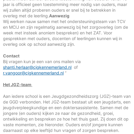
jaar is officieel geen toestemming meer nodig van ouders, maar
wij zullen altijd proberen ouders er snel bij te betrekken in
overleg met de leerling.
Aanwezig
Wij werken nauw samen met het ondersteuningsteam van TCV
en MCIJ en zijn regelmatig aanwezig bij het zorgoverleg (om de
week met insteek anoniem bespreken) en het ZAT. Voor
gesprekken met ouders, docenten of leerlingen kunnen wij in
overleg ook op school aanwezig zijn.
Contact
Bij vragen kun je een van ons mailen via
shanti.herlaar@cjgkennemerland.nl
of
r.vangoor@cjgkennemerland.nl
”
Het JGZ-team
Aan iedere school is een Jeugdgezondheidszorg (JGZ)-team van
de GGD verbonden. Het JGZ-team bestaat uit een jeugdarts, een
jeugdverpleegkundige en een doktersassistente. Samen met de
jongere (en ouders) kijken ze naar de gezondheid, groei,
ontwikkeling en bespreken ze hoe het thuis gaat. Zij doen dit op
vaste momenten, zie hieronder. Ouders en/of jongere kunnen
daarnaast op elke leeftijd hun vragen of zorgen bespreken.