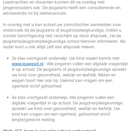
Leerkrachten en docenten kunnen dit na overleg met
jongere/ouders ook. De jeugdarts heeft een consulterende en
adviserende rol bij ziekteverzuim.
In overleg met u kan school uw zoon/dochter aanmelden voor
onderzoek bij de jeugdarts of jeugdverpleegkundige. Indien u
zonder berichtgeving niet verschijnt op deze afspraak, zal de
jeugdarts/jeugdverpleegkundige school hierover informeren
.
Als
ouder kunt u ook altijd zelf een afspraak maken.
2e klas voortgezet onderwijs: Uw kind maakt kennis met
www.jouwggd.nl
. Alle jongeren vullen een digitale vragenlijst
in op school. De jeugdarts of jeugdverpleegkundige spreekt
uw kind over gezondheid, welzijn en leefstijl. Meten en
wegen hoort hier ook bij. Uwkind kan vragen om een
ogentest en/of gehoortest
4e klas voortgezet onderwijs: Alle jongeren vullen een
digitale vragenlijst in op school. De jeugdverpleegkundige
spreekt uw kind over gezondheid, welzijn en leefstijl. Uw
kind kan vragen om een ogentest, gehoortest en/of
lengte/gewicht meting.
Welk JGZ-team is aan mijn school verbonden?