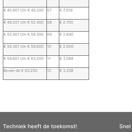
€ 45.601 t/m € 49.200
07
€ 2.616
€ 49.201 t/m € 52.400
08
€ 2.700
€ 52.401 t/m € 56.300
09
€ 2.840
€ 56.301 t/m € 59.600
10
€ 2.956
€ 59.601 t/m € 63.200
11
€ 3.088
Boven de € 63.200
12
€ 3.208
Techniek heeft de toekomst!
Snel