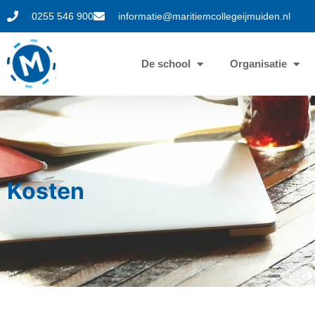
0255 546 900
informatie@maritiemcollegeijmuiden.nl
De school
Organisatie
Kosten