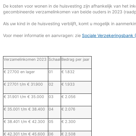
De kosten voor wonen in de huisvesting zijn afhankelijk van het 
gecombineerde verzamelinkomen van beide ouders in 2023 (raadpl
Als uw kind in de huisvesting verblijft, komt u mogelijk in aanmerki
Voor meer informatie en aanvragen: zie
Sociale Verzekeringsbank 
Verzamelinkomen 2023
Schaal
Bedrag per jaar
€ 27.700 en lager
01
€ 1.832
€ 27.701 t/m € 31.900
02
€ 1.933
€ 31.901 t/m € 35.000
03
€ 2.056
€ 35.001 t/m € 38.400
04
€ 2.076
€ 38.401 t/m € 42.300
05
€ 2.300
€ 42.301 t/m € 45.600
06
€ 2.508