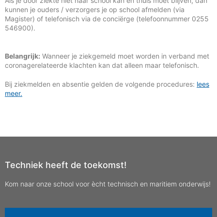
Als je door ziekte niet naar school kan en thuis moet blijven, dan
kunnen je ouders / verzorgers je op school afmelden (via
Magister) of telefonisch via de conciërge (telefoonnummer 0255
546900).
Belangrijk:
Wanneer je ziekgemeld moet worden in verband met
coronagerelateerde klachten kan dat alleen maar telefonisch.
Bij ziekmelden en absentie gelden de volgende procedures:
lees
meer.
Techniek heeft de toekomst!
Kom naar onze school voor ècht technisch en maritiem onderwijs!