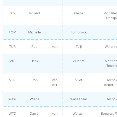
TER
Roland
Telleman
Mobilitei
Transp
TOM
Michelle
Tombrock
TUR
Rob
van
Tuijl
Wereldw
VIH
Henk
Vijlbrief
Maritie
Techni
VLR
Ron
van
Vliet
Techni
der
onderb
WAW
Wiebe
Wassenaar
Techni
WTD
Daniël
van
Wattum
Bouwen, 