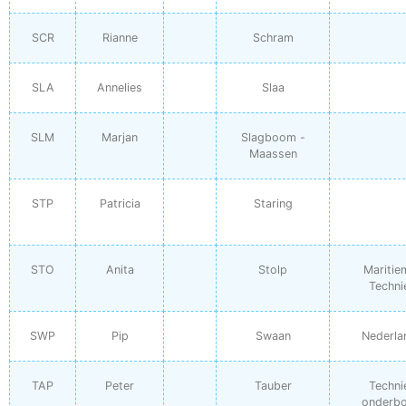
SCR
Rianne
Schram
SLA
Annelies
Slaa
SLM
Marjan
Slagboom -
Maassen
STP
Patricia
Staring
STO
Anita
Stolp
Maritie
Techni
SWP
Pip
Swaan
Nederla
TAP
Peter
Tauber
Techni
onderb