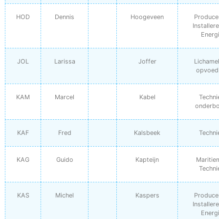
HOD
Dennis
Hoogeveen
Produce
Installer
Energ
JOL
Larissa
Joffer
Lichamel
opvoed
KAM
Marcel
Kabel
Techni
onderb
KAF
Fred
Kalsbeek
Techni
KAG
Guido
Kapteijn
Maritie
Techni
KAS
Michel
Kaspers
Produce
Installer
Energ