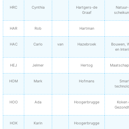
HRC
Cynthia
Hartgers-de
Natuur-
Graaf
scheikun
HAR
Rob
Hartman
HAC
Carlo
van
Hazebroek
Bouwen, 
en Inter
HEJ
Jelmer
Hertog
Maatschapp
HOM
Mark
Hofmans
Smar
technol
HOO
Ada
Hoogerbrugge
Koken 
Gezondh
HOK
Karin
Hoogerbrugge