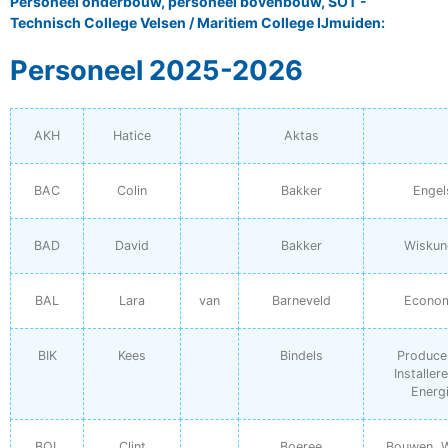
Personeel onderbouw, personeel bovenbouw, SOT -
Technisch College Velsen / Maritiem College IJmuiden:
Personeel 2025-2026
AKH
Hatice
Aktas
BAC
Colin
Bakker
Engel
BAD
David
Bakker
Wiskun
BAL
Lara
van
Barneveld
Econom
BIK
Kees
Bindels
Produce
Installer
Energ
BOL
Clint
Boeree
Bouwen, 