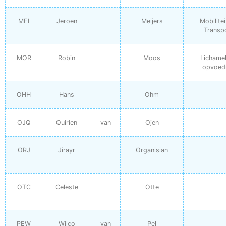
MEI
Jeroen
Meijers
Mobilitei
Transp
MOR
Robin
Moos
Lichamel
opvoed
OHH
Hans
Ohm
OJQ
Quirien
van
Ojen
ORJ
Jirayr
Organisian
OTC
Celeste
Otte
PEW
Wilco
van
Pel