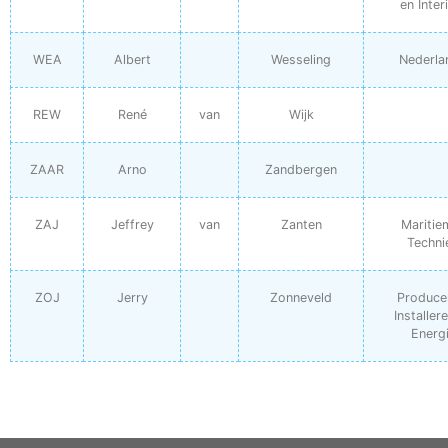
en Inter
WEA
Albert
Wesseling
Nederla
REW
René
van
Wijk
ZAAR
Arno
Zandbergen
ZAJ
Jeffrey
van
Zanten
Maritie
Techni
ZOJ
Jerry
Zonneveld
Produce
Installer
Energ