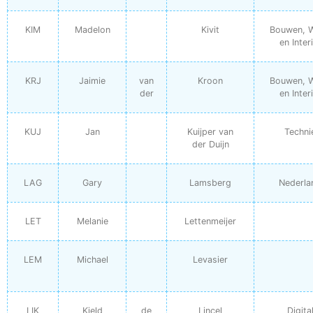
KIM
Madelon
Kivit
Bouwen, 
en Inter
KRJ
Jaimie
van
Kroon
Bouwen, 
der
en Inter
KUJ
Jan
Kuijper van
Techni
der Duijn
LAG
Gary
Lamsberg
Nederla
LET
Melanie
Lettenmeijer
LEM
Michael
Levasier
LIK
Kjeld
de
Lincel
Digita