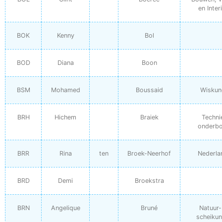
en Inter
BOK
Kenny
Bol
BOD
Diana
Boon
BSM
Mohamed
Boussaid
Wiskun
BRH
Hichem
Braiek
Techni
onderb
BRR
Rina
ten
Broek-Neerhof
Nederla
BRD
Demi
Broekstra
BRN
Angelique
Bruné
Natuur-
scheikun