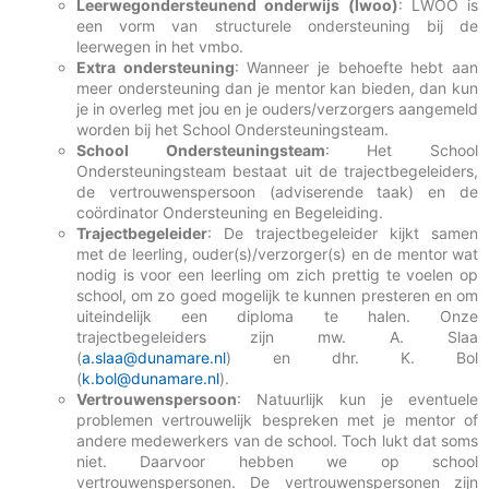
Leerwegondersteunend onderwijs (lwoo)
: LWOO is
een vorm van structurele ondersteuning bij de
leerwegen in het vmbo.
Extra ondersteuning
: Wanneer je behoefte hebt aan
meer ondersteuning dan je mentor kan bieden, dan kun
je in overleg met jou en je ouders/verzorgers aangemeld
worden bij het School Ondersteuningsteam.
School Ondersteuningsteam
: Het School
Ondersteuningsteam bestaat uit de trajectbegeleiders,
de vertrouwenspersoon (adviserende taak) en de
coördinator Ondersteuning en Begeleiding.
Trajectbegeleider
: De trajectbegeleider kijkt samen
met de leerling, ouder(s)/verzorger(s) en de mentor wat
nodig is voor een leerling om zich prettig te voelen op
school, om zo goed mogelijk te kunnen presteren en om
uiteindelijk een diploma te halen. Onze
trajectbegeleiders zijn mw. A. Slaa
(
a.slaa
@dunamare.nl
) en dhr. K. Bol
(
k.bol@dunamare.nl
).
Vertrouwenspersoon
: Natuurlijk kun je eventuele
problemen vertrouwelijk bespreken met je mentor of
andere medewerkers van de school. Toch lukt dat soms
niet. Daarvoor hebben we op school
vertrouwenspersonen. De vertrouwenspersonen zijn