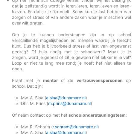
Op het Technisch College Velsen vinden wij het belangrijk
dat je zelfstandig wordt in leren-leren, leren-leven en leren-
kiezen. En dat je je fijn voelt. Soms kun je last hebben van
zorgen of stress of van andere zaken waar je misschien wel
over wilt praten.
Om je te kunnen ondersteunen zijn er op school
verschillende mogelijkheden en mensen waarbij je terecht
kunt. Dus heb je bijvoorbeeld stress of last van ongewenst
gedrag? Of hulp nodig met je schoolwerk? Maak je je
zorgen, word je gepest of zit je gewoon niet lekker in je vel?
Loop er niet te lang mee rond; je hoeft het niet alleen te
doen.
Praat met je
mentor
of de
vertro
uwenspersonen
op
school. Dat zijn:
Mw. A. Slaa (
a.slaa@dunamare.nl
)
Dhr. M. Prins (
m.prins@dunamare.nl
)
Of neem contact op met het
schoolondersteuningsteam
:
Mw. R. Schram (
r.schram@dunamare.nl
)
Mw. A. Slaa (
a.slaa@dunamare.nl
)