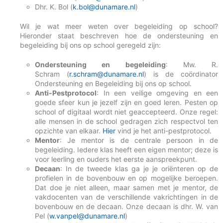
Dhr. K. Bol (
k.bol@dunamare.nl
)
Wil je wat meer weten over begeleiding op school?
Hieronder staat beschreven hoe de ondersteuning en
begeleiding bij ons op school geregeld zijn:
Ondersteuning en begeleiding
: Mw. R.
Schram (
r.schram@dunamare.nl
) is de coördinator
Ondersteuning en Begeleiding bij ons op school.
Anti-Pestprotocol
: In een veilige omgeving en een
goede sfeer kun je jezelf zijn en goed leren. Pesten op
school of digitaal wordt niet geaccepteerd. Onze regel:
alle mensen in de school gedragen zich respectvol ten
opzichte van elkaar.
Hier
vind je het anti-pestprotocol.
Mentor
: Je mentor is de centrale persoon in de
begeleiding. Iedere klas heeft een eigen mentor; deze is
voor leerling en ouders het eerste aanspreekpunt.
Decaan
: In de tweede klas ga je je oriënteren op de
profielen in de bovenbouw en op mogelijke beroepen.
Dat doe je niet alleen, maar samen met je mentor, de
vakdocenten van de verschillende vakrichtingen in de
bovenbouw en de decaan. Onze decaan is dhr. W. van
Pel (
w.vanpel@dunamare.nl
)