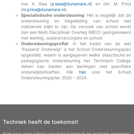
mw. A. Slaa (
a.slaa@dunamare.nl
) en dhr. M. Prins
(
m.prins@dunamare.nl
).
Specialistische ondersteuning
: Het is mogelijk dat de
ondersteuning en begeleiding van school niet
voldoende blijkt te zijn. Op verzoek van school wordt
dan een Multi Disciplinair Overleg (MDO) georganiseerd
met leerling, ouders/verzorgers en school.
Ondersteuningsprofiel
: In het kader van de wet
“Passend Onderwijs” is het School Ondersteuningsplan
opgesteld, waarin is aangegeven welke didactische en
pedagogische ondersteuning het Technisch College
Velsen kan bieden aan leerlingen met specifieke
onderwijsbehoeften. Klik
h
i
er
voor het School
Ondersteuningsplan 2020 – 2024.
Techniek heeft de toekomst!
Kom naar onze school voor ècht technisch en maritiem onderwijs!