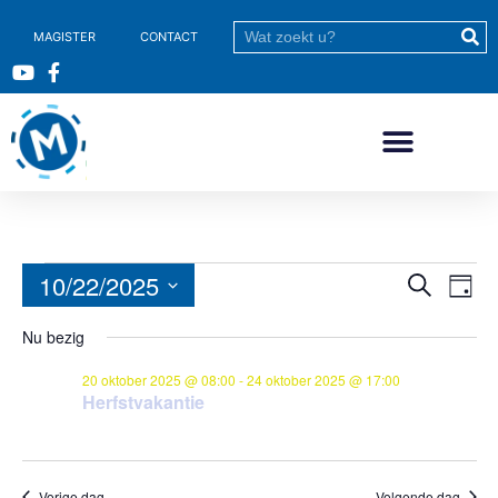
MAGISTER
CONTACT
10/22/2025
Evene
Ev
Zoeken
Dag
Selecteer
we
Zoeke
een
Nu bezig
datum.
nav
en
20 oktober 2025 @ 08:00
-
24 oktober 2025 @ 17:00
weerg
Herfstvakantie
naviga
Vorige dag
Volgende dag