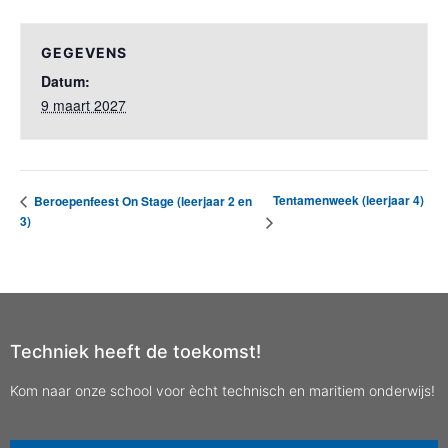
GEGEVENS
Datum:
9 maart 2027
Tentamenweek (leerjaar 4)
Beroepenfeest On Stage (leerjaar 2 en
3)
Techniek heeft de toekomst!
Kom naar onze school voor ècht technisch en maritiem onderwijs!