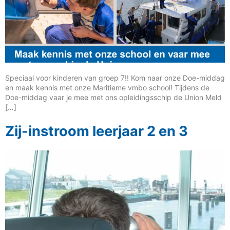
Speciaal voor kinderen van groep 7!! Kom naar onze Doe-middag
en maak kennis met onze Maritieme vmbo school! Tijdens de
Doe-middag vaar je mee met ons opleidingsschip de Union Meld
[…]
Zij-instroom leerjaar 2 en 3