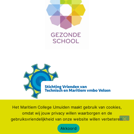
Het Maritiem College IJmuiden maakt gebruik van cookies,
omdat wij jouw privacy willen waarborgen en de
© 2021 MARITIEM COLLEGE IJMUIDEN.
gebruiksvriendelijkheid van onze website willen verbeteren.
Webdesign: IDV media
Akkoord