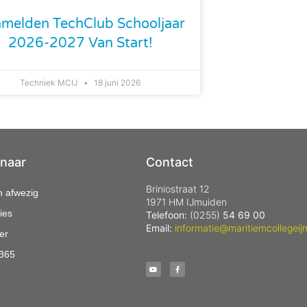
melden TechClub Schooljaar
2026-2027 Van Start!
Techniek MCIJ
18 juni 2026
 naar
Contact
Briniostraat 12
n afwezig
1971 HM IJmuiden
ies
Telefoon:
(0255)
54 69 00
Email:
informatie@maritiemcollegeij
er
 365