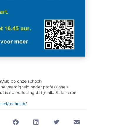
chClub op onze school?
che vaardigheid onder professionele
t is de bedoeling dat je alle 6 de keren
n.nl/techclub/