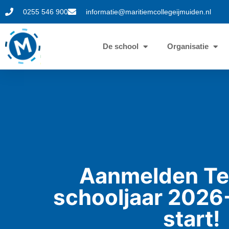
0255 546 900
informatie@maritiemcollegeijmuiden.nl
De school
Organisatie
Aanmelden T
schooljaar 2026
start!