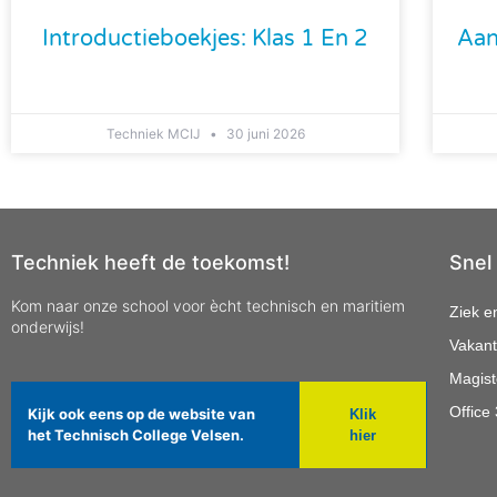
Introductieboekjes: Klas 1 En 2
Aan
Techniek MCIJ
30 juni 2026
Techniek heeft de toekomst!
Snel
Kom naar onze school voor ècht technisch en maritiem
Ziek e
onderwijs!
Vakant
Magist
Office
Kijk ook eens op de website van
Klik
het Technisch College Velsen.
hier