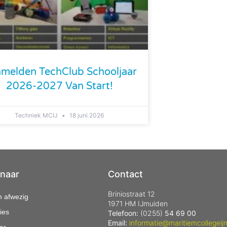
melden TechClub Schooljaar
2026-2027 Van Start!
Techniek MCIJ
18 juni 2026
 naar
Contact
Briniostraat 12
n afwezig
1971 HM IJmuiden
ies
Telefoon:
(0255)
54 69 00
Email:
informatie@maritiemcollegeij
er