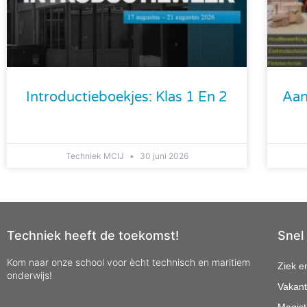
Introductieboekjes: Klas 1 En 2
Aan
Techniek MCIJ
30 juni 2026
Techniek heeft de toekomst!
Snel
Kom naar onze school voor ècht technisch en maritiem
Ziek e
onderwijs!
Vakant
Magist