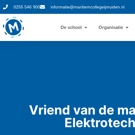
0255 546 900
informatie@maritiemcollegeijmuiden.nl
De school
Organisatie
Vriend van de m
Elektrotec