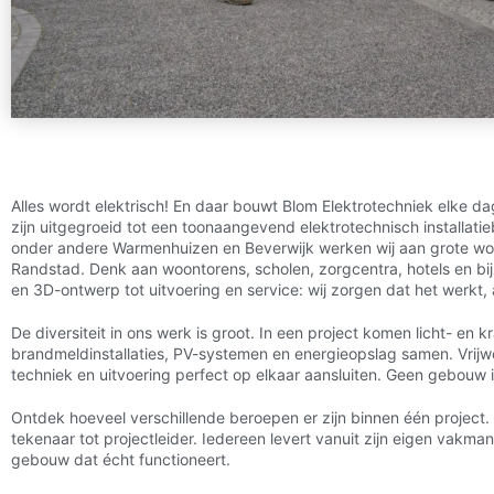
Alles wordt elektrisch! En daar bouwt Blom Elektrotechniek elke dag
zijn uitgegroeid tot een toonaangevend elektrotechnisch installati
onder andere Warmenhuizen en Beverwijk werken wij aan grote woni
Randstad. Denk aan woontorens, scholen, zorgcentra, hotels en bi
en 3D-ontwerp tot uitvoering en service: wij zorgen dat het werkt, a
De diversiteit in ons werk is groot. In een project komen licht- en kr
brandmeldinstallaties, PV-systemen en energieopslag samen. Vrijwe
techniek en uitvoering perfect op elkaar aansluiten. Geen gebouw i
Ontdek hoeveel verschillende beroepen er zijn binnen één project
tekenaar tot projectleider. Iedereen levert vanuit zijn eigen vakm
gebouw dat écht functioneert.