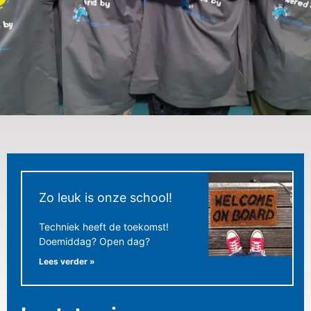
Slimme
ondernemers
worden vriend!
Zo leuk is onze school!
Techniek heeft de toekomst!
Vriend worden
Doemiddag? Open dag?
Lees verder »