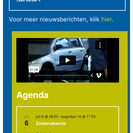
Lees verder »
Voor meer nieuwsberichten, klik
hier
.
Agenda
juli 6 @ 08:00
-
augustus 14 @ 17:00
JUL
6
Zomervakantie