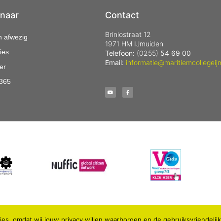
 naar
Contact
Briniostraat 12
n afwezig
1971 HM IJmuiden
ies
Telefoon:
(0255)
54 69 00
Email:
informatie@maritiemcollegeij
er
 365
es, omdat wij jouw privacy willen waarborgen en de gebruiksvriendelij