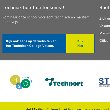
Techniek heeft de toekomst!
Snel
Kom naar onze school voor ècht technisch en maritiem
Ziek e
onderwijs!
Vakant
Magist
Office
Kijk ook eens op de website van
Klik
het Technisch College Velsen.
hier
Het Maritiem College IJmuiden maakt gebruik van cooki