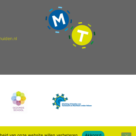
muiden.nl
kheid van onze website willen verbeteren.
Akkoord