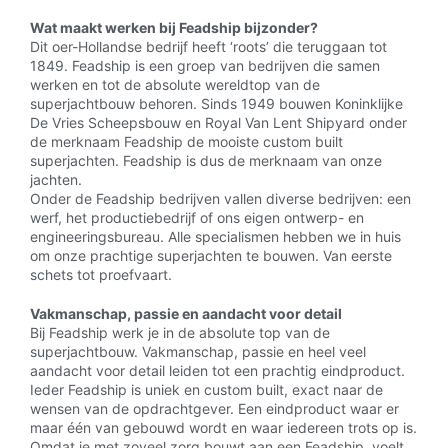
Wat maakt werken bij Feadship bijzonder?
Dit oer-Hollandse bedrijf heeft ‘roots’ die teruggaan tot
1849. Feadship is een groep van bedrijven die samen
werken en tot de absolute wereldtop van de
superjachtbouw behoren. Sinds 1949 bouwen Koninklijke
De Vries Scheepsbouw en Royal Van Lent Shipyard onder
de merknaam Feadship de mooiste custom built
superjachten. Feadship is dus de merknaam van onze
jachten.
Onder de Feadship bedrijven vallen diverse bedrijven: een
werf, het productiebedrijf of ons eigen ontwerp- en
engineeringsbureau. Alle specialismen hebben we in huis
om onze prachtige superjachten te bouwen. Van eerste
schets tot proefvaart.
Vakmanschap, passie en aandacht voor detail
Bij Feadship werk je in de absolute top van de
superjachtbouw. Vakmanschap, passie en heel veel
aandacht voor detail leiden tot een prachtig eindproduct.
Ieder Feadship is uniek en custom built, exact naar de
wensen van de opdrachtgever. Een eindproduct waar er
maar één van gebouwd wordt en waar iedereen trots op is.
Omdat je met zoveel zorg bouwt aan een Feadship, voelt