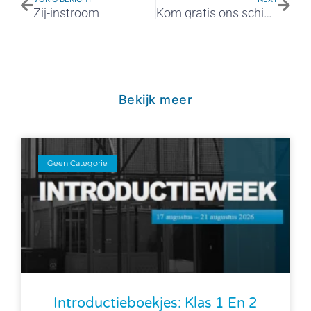
Zij-instroom
Kom gratis ons schip bezoeken op 12 juni!
Bekijk meer
Geen Categorie
Introductieboekjes: Klas 1 En 2