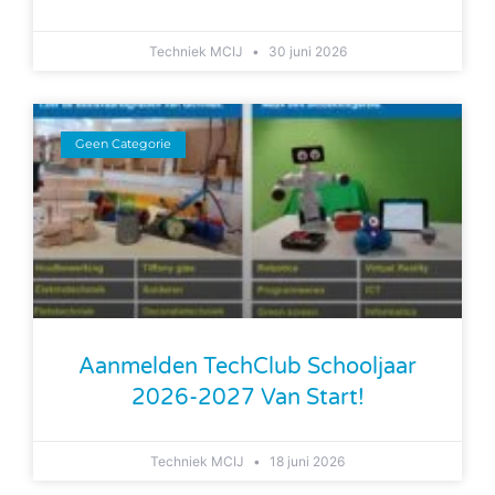
Techniek MCIJ
30 juni 2026
Geen Categorie
Aanmelden TechClub Schooljaar
2026-2027 Van Start!
Techniek MCIJ
18 juni 2026