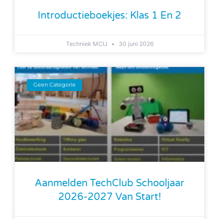
Introductieboekjes: Klas 1 En 2
Techniek MCIJ
30 juni 2026
Geen Categorie
Aanmelden TechClub Schooljaar
2026-2027 Van Start!