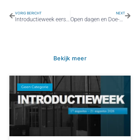
VORIG BERICHT
NEXT
Introductieweek eerstejaars
Open dagen en Doe-middagen 2023-2024
Bekijk meer
Geen Categorie