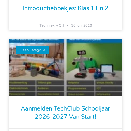
Introductieboekjes: Klas 1 En 2
Techniek MCIJ
30 juni 2026
Geen Categorie
Aanmelden TechClub Schooljaar
2026-2027 Van Start!