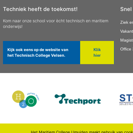
Techniek heeft de toekomst!
Snel
Kom naar onze school voor ècht technisch en maritiem
Ziek e
onderwijs!
Vakant
Magist
Office
Kijk ook eens op de website van
Klik
het Technisch College Velsen.
hier
Het Maritiem College IJmuiden maakt gebruik van cooki