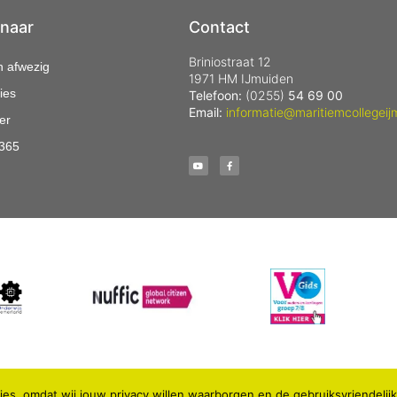
 naar
Contact
Briniostraat 12
n afwezig
1971 HM IJmuiden
ies
Telefoon:
(0255)
54 69 00
Email:
informatie@maritiemcollegeij
er
 365
es, omdat wij jouw privacy willen waarborgen en de gebruiksvriendelij