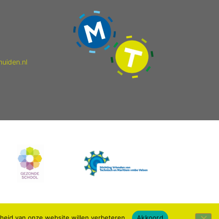
muiden.nl
kheid van onze website willen verbeteren.
Akkoord