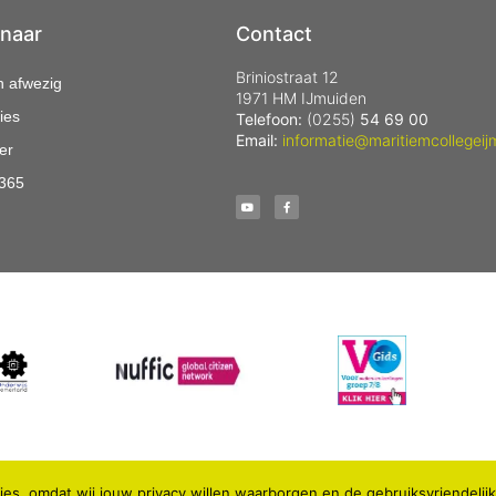
 naar
Contact
Briniostraat 12
n afwezig
1971 HM IJmuiden
ies
Telefoon:
(0255)
54 69 00
Email:
informatie@maritiemcollegeij
er
 365
es, omdat wij jouw privacy willen waarborgen en de gebruiksvriendelij