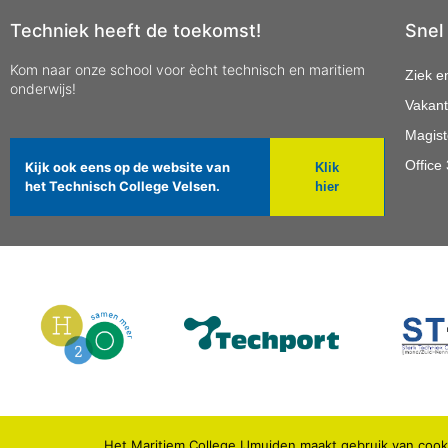
Techniek heeft de toekomst!
Snel
Kom naar onze school voor ècht technisch en maritiem
Ziek e
onderwijs!
Vakant
Magist
Office
Kijk ook eens op de website van
Klik
het Technisch College Velsen.
hier
Het Maritiem College IJmuiden maakt gebruik van cooki