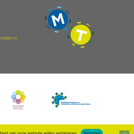
muiden.nl
kheid van onze website willen verbeteren.
Akkoord