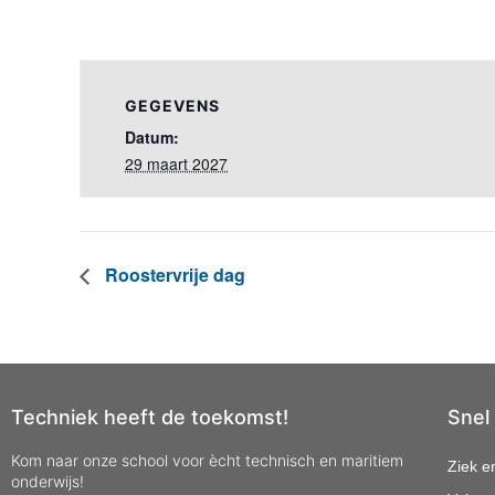
GEGEVENS
Datum:
29 maart 2027
Roostervrije dag
Techniek heeft de toekomst!
Snel
Kom naar onze school voor ècht technisch en maritiem
Ziek e
onderwijs!