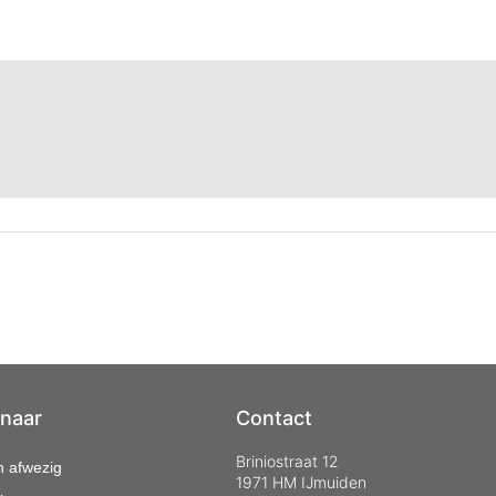
 naar
Contact
Briniostraat 12
n afwezig
1971 HM IJmuiden