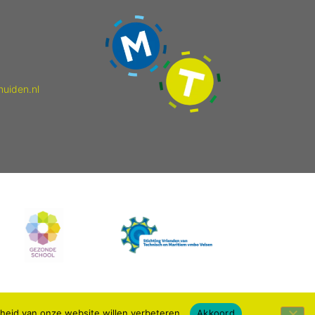
muiden.nl
kheid van onze website willen verbeteren.
Akkoord