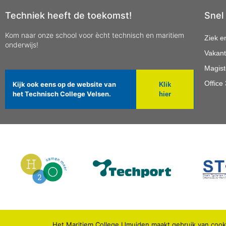
Techniek heeft de toekomst!
Snel
Kom naar onze school voor ècht technisch en maritiem
Ziek e
onderwijs!
Vakant
Magist
Office
Kijk ook eens op de website van
Klik
het Technisch College Velsen.
hier
Het Maritiem College IJmuiden maakt gebruik van cooki