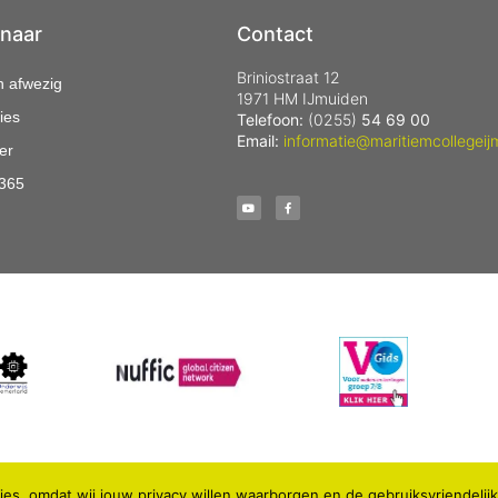
 naar
Contact
Briniostraat 12
n afwezig
1971 HM IJmuiden
ies
Telefoon:
(0255)
54 69 00
Email:
informatie@maritiemcollegeij
er
 365
es, omdat wij jouw privacy willen waarborgen en de gebruiksvriendelij