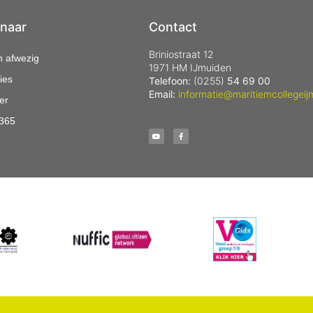
 naar
Contact
Briniostraat 12
n afwezig
1971 HM IJmuiden
ies
Telefoon:
(0255)
54 69 00
Email:
informatie@maritiemcollegeij
er
 365