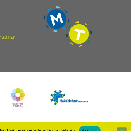
muiden.nl
kheid van onze website willen verbeteren.
Akkoord