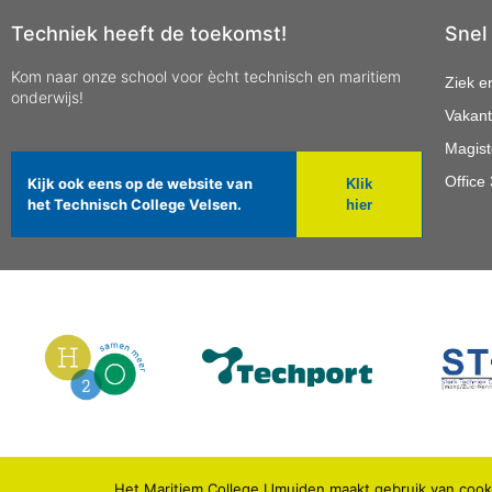
Techniek heeft de toekomst!
Snel
Kom naar onze school voor ècht technisch en maritiem
Ziek e
onderwijs!
Vakant
Magist
Office
Kijk ook eens op de website van
Klik
het Technisch College Velsen.
hier
Het Maritiem College IJmuiden maakt gebruik van cooki