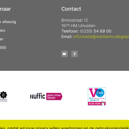
 naar
Contact
Briniostraat 12
n afwezig
1971 HM IJmuiden
ies
Telefoon:
(0255)
54 69 00
Email:
informatie@maritiemcollegeij
er
 365
es, omdat wij jouw privacy willen waarborgen en de gebruiksvriendelij