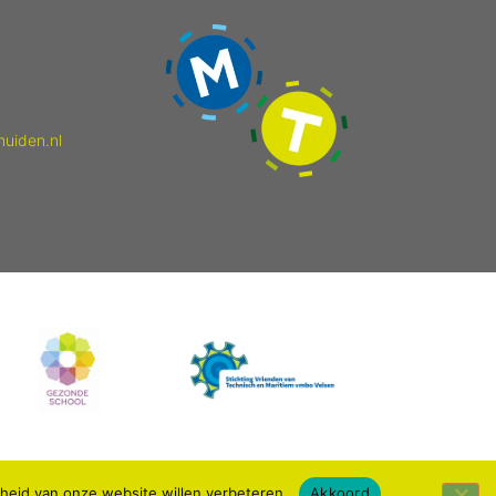
muiden.nl
kheid van onze website willen verbeteren.
Akkoord