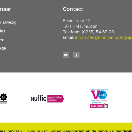
 naar
Contact
Briniostraat 12
n afwezig
1971 HM IJmuiden
ies
Telefoon:
(0255)
54 69 00
Email:
informatie@maritiemcollegeij
er
 365
es, omdat wij jouw privacy willen waarborgen en de gebruiksvriendelij