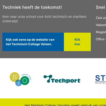
Techniek heeft de toekomst!
Snel
Kom naar onze school voor ècht technisch en maritiem
Ziek e
onderwijs!
Vakant
Magist
Office
Kijk ook eens op de website van
Klik
het Technisch College Velsen.
hier
Het Maritiem College IJmuiden maakt gebruik van cooki