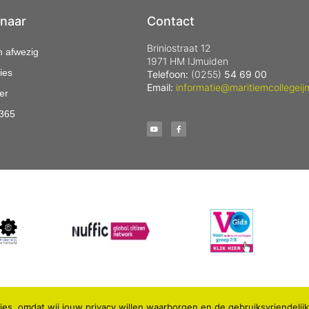
 naar
Contact
Briniostraat 12
n afwezig
1971 HM IJmuiden
ies
Telefoon:
(0255)
54 69 00
Email:
informatie@maritiemcollegeij
er
 365
es, omdat wij jouw privacy willen waarborgen en de gebruiksvriendelij