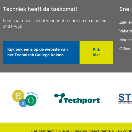
Techniek heeft de toekomst!
Snel
Kom naar onze school voor ècht technisch en maritiem
Ziek e
onderwijs!
Vakant
Magist
Office
Kijk ook eens op de website van
Klik
het Technisch College Velsen.
hier
Het Maritiem College IJmuiden maakt gebruik van cooki