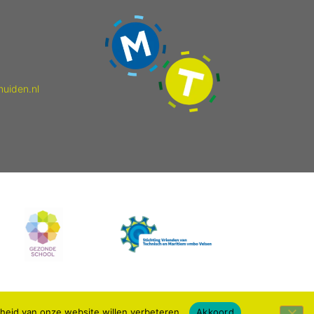
muiden.nl
kheid van onze website willen verbeteren.
Akkoord