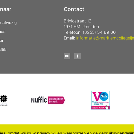
 naar
Contact
Briniostraat 12
n afwezig
1971 HM IJmuiden
ies
Telefoon:
(0255)
54 69 00
Email:
informatie@maritiemcollegeij
er
 365
es, omdat wij jouw privacy willen waarborgen en de gebruiksvriendelij