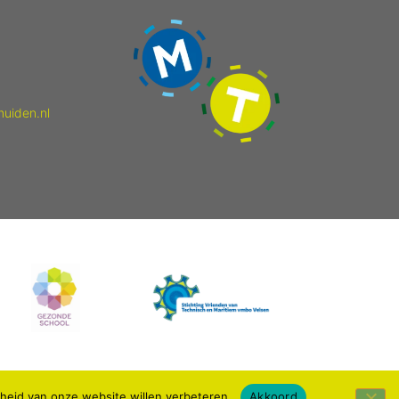
muiden.nl
kheid van onze website willen verbeteren.
Akkoord