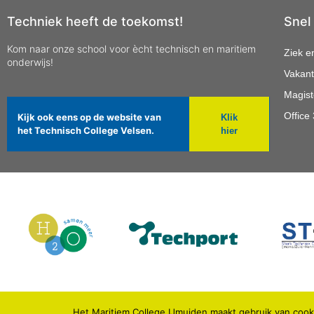
Techniek heeft de toekomst!
Snel
Kom naar onze school voor ècht technisch en maritiem
Ziek e
onderwijs!
Vakant
Magist
Office
Kijk ook eens op de website van
Klik
het Technisch College Velsen.
hier
Het Maritiem College IJmuiden maakt gebruik van cooki