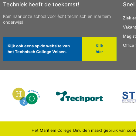
Techniek heeft de toekomst!
Snel
Kom naar onze school voor ècht technisch en maritiem
Ziek e
onderwijs!
Vakant
Magist
Office
Kijk ook eens op de website van
Klik
het Technisch College Velsen.
hier
Het Maritiem College IJmuiden maakt gebruik van cooki
© 2021 MARITIEM COLLEGE IJMUIDEN.