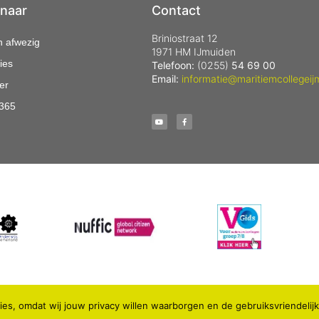
 naar
Contact
Briniostraat 12
n afwezig
1971 HM IJmuiden
ies
Telefoon:
(0255)
54 69 00
Email:
informatie@maritiemcollegeij
er
 365
es, omdat wij jouw privacy willen waarborgen en de gebruiksvriendelij