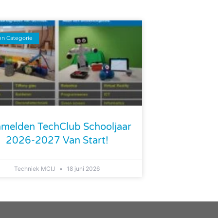
n Categorie
melden TechClub Schooljaar
2026-2027 Van Start!
Techniek MCIJ
18 juni 2026