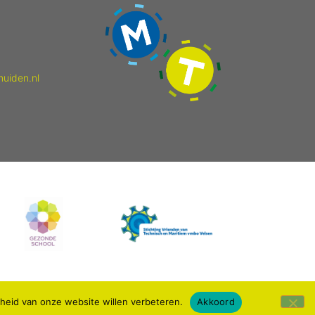
muiden.nl
kheid van onze website willen verbeteren.
Akkoord
Webdesign: IDV media