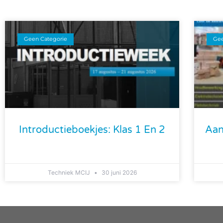
Geen Categorie
Gee
Introductieboekjes: Klas 1 En 2
Aan
Techniek MCIJ
30 juni 2026