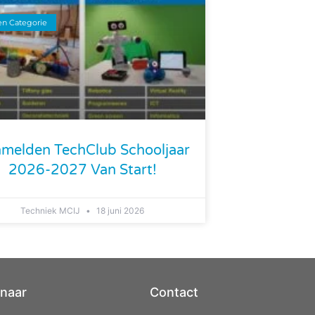
n Categorie
melden TechClub Schooljaar
2026-2027 Van Start!
Techniek MCIJ
18 juni 2026
 naar
Contact