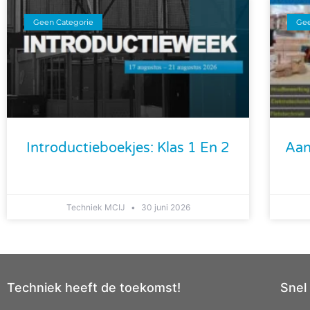
Geen Categorie
Gee
Introductieboekjes: Klas 1 En 2
Aan
Techniek MCIJ
30 juni 2026
Techniek heeft de toekomst!
Snel