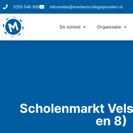
0255 546 900
informatie@maritiemcollegeijmuiden.nl
De school
Organisatie
Scholenmarkt Vels
en 8)