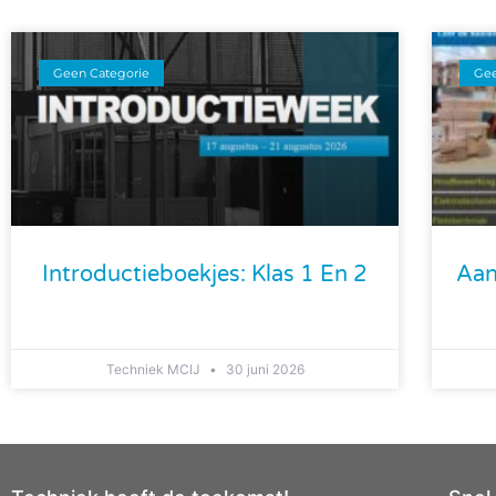
Geen Categorie
Gee
Introductieboekjes: Klas 1 En 2
Aan
Techniek MCIJ
30 juni 2026