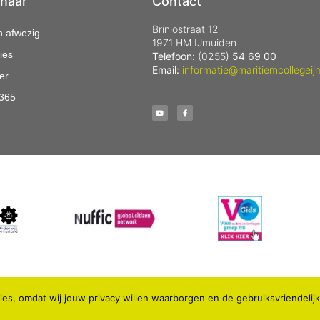
 naar
Contact
Briniostraat 12
n afwezig
1971 HM IJmuiden
ies
Telefoon:
(0255)
54 69 00
Email:
informatie@maritiemcollegeij
er
 365
es, omdat wij jouw privacy willen waarborgen en de gebruiksvriendelij