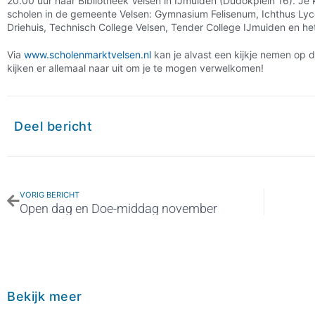
20.00 uur naar Bibliotheek Velsen in IJmuiden (Dudokplein 16). Je
scholen in de gemeente Velsen: Gymnasium Felisenum, Ichthus Lyc
Driehuis, Technisch College Velsen, Tender College IJmuiden en het
Via
www.scholenmarktvelsen.nl
kan je alvast een kijkje nemen op 
kijken er allemaal naar uit om je te mogen verwelkomen!
Deel bericht
VORIG BERICHT
Open dag en Doe-middag november
Bekijk meer