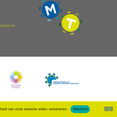
muiden.nl
kheid van onze website willen verbeteren.
Akkoord
Webdesign: IDV media