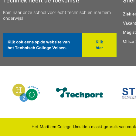
Techniek heeft de toekomst!
Snel
Kom naar onze school voor ècht technisch en maritiem
Ziek e
onderwijs!
Vakant
Magist
Office
Kijk ook eens op de website van
Klik
het Technisch College Velsen.
hier
Het Maritiem College IJmuiden maakt gebruik van cooki
© 2021 MARITIEM COLLEGE IJMUIDEN.