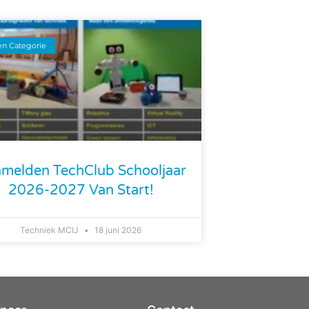
n Categorie
melden TechClub Schooljaar
2026-2027 Van Start!
Techniek MCIJ
18 juni 2026