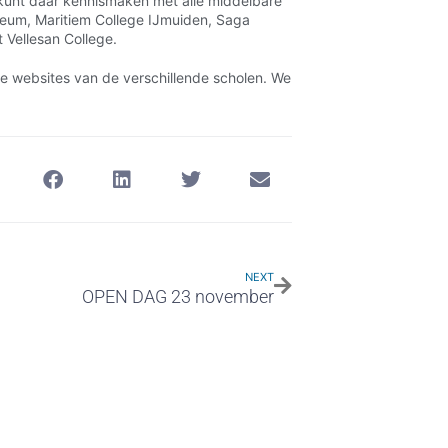
 kunt daar kennismaken met alle middelbare
eum, Maritiem College IJmuiden, Saga
 Vellesan College.
de websites van de verschillende scholen. We
NEXT
OPEN DAG 23 november