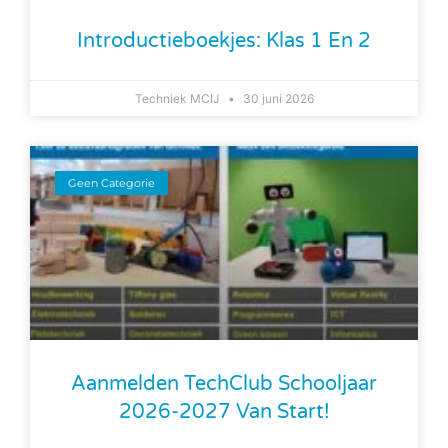
Introductieboekjes: Klas 1 En 2
Techniek MCIJ
30 juni 2026
Geen Categorie
Aanmelden TechClub Schooljaar
2026-2027 Van Start!