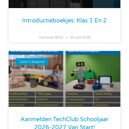
Introductieboekjes: Klas 1 En 2
Techniek MCIJ
30 juni 2026
Geen Categorie
Aanmelden TechClub Schooljaar
2026-2027 Van Start!