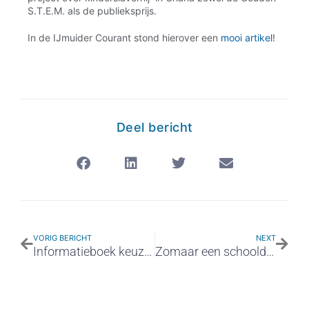
S.T.E.M. als de publieksprijs.
In de IJmuider Courant stond hierover een
mooi artikel
!
Deel bericht
VORIG BERICHT
NEXT
Informatieboek keuzevakken 2021-2022
Zomaar een schooldag bij MCIJ…